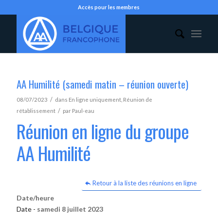
Accès pour les membres
AA Humilité (samedi matin – réunion ouverte)
/
08/07/2023
dans
En ligne uniquement
,
Réunion de
/
rétablissement
par
Paul-eau
Réunion en ligne du groupe
AA Humilité
Retour à la liste des réunions en ligne
Date/heure
Date -
samedi 8 juillet 2023