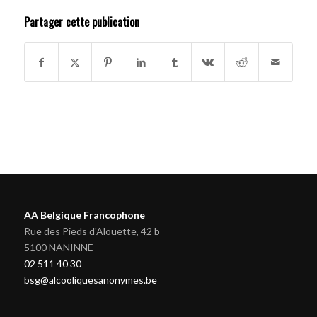
Partager cette publication
AA Belgique Francophone
Rue des Pieds d'Alouette, 42 b
5100 NANINNE
02 511 40 30
bsg@alcooliquesanonymes.be