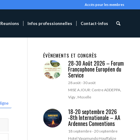
Accès pour les membres
Reunions
Infos professionnelles
Contact-infos
ÉVÈNEMENTS ET CONGRÈS
28-30 Août 2026 – Forum
Francophone Européen du
Service
28 août
-
30 août
MISE A JOUR: Centre ADDEPPA,
Vigy , Moselle
ligne
18-20 septembre 2026
-8th Internationale – AA
Ardennes Conventions
18 septembre
-
20 septembre
Hotel Vayamundo Houffalize