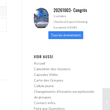
20261003- Congrès
3 octobre
Charleroi Espace Meeting
Européen (CEME)
Tous les évenements
VOIR AUSSI
Accueil
Calendrier des réunions
Capsules Vidéo
Carte des Groupes
Cellule jeune
Changements d’horaires exceptionnels
de groupes
AA
Contact-infos
Foire aux Questions