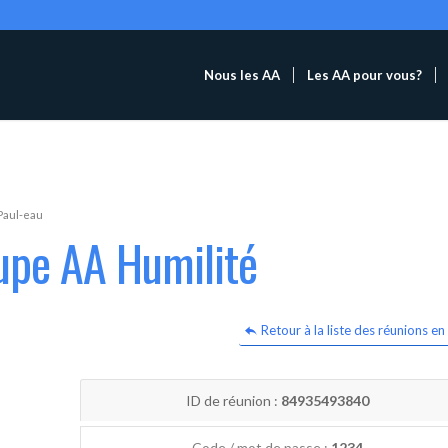
Nous les AA
Les AA pour vous?
Paul-eau
upe AA Humilité
Retour à la liste des réunions en 
ID de réunion :
84935493840
Code / mot de passe :
1234