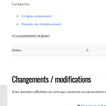
Catégories
En ligne uniquement
Réunion de rétablissement
P51430/M38047/R38047
Visites :
0
Changements / modifications
Si les données affichées ne sont pas correctes ou nécessitent d'
AA Humilité (samedi matin)
Envoyer un mail a