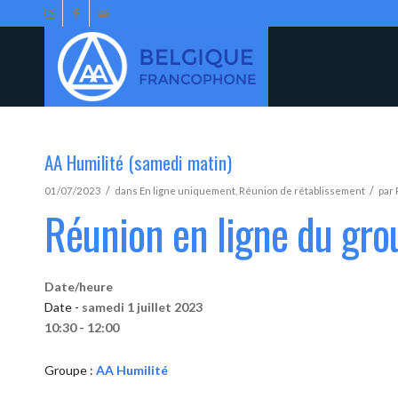
AA Humilité (samedi matin)
/
/
01/07/2023
dans
En ligne uniquement
,
Réunion de rétablissement
par
Réunion en ligne du gro
Date/heure
Date -
samedi 1 juillet 2023
10:30 - 12:00
Groupe :
AA Humilité