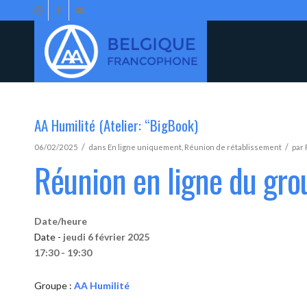
AA Humilité (Atelier: “BigBook)
/
/
06/02/2025
dans
En ligne uniquement
,
Réunion de rétablissement
par
Réunion en ligne du gro
Date/heure
Date -
jeudi 6 février 2025
17:30 - 19:30
Groupe :
AA Humilité