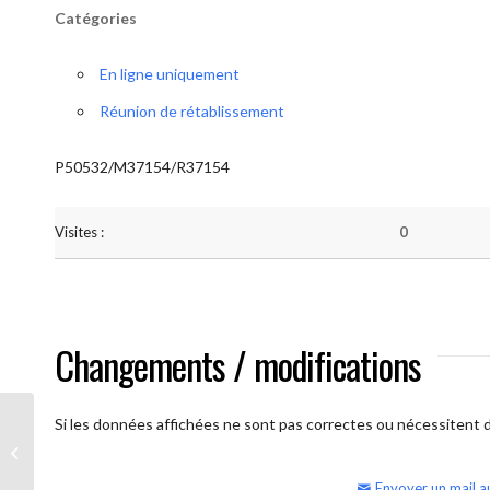
Catégories
En ligne uniquement
Réunion de rétablissement
P50532/M37154/R37154
Visites :
0
Changements / modifications
Si les données affichées ne sont pas correctes ou nécessitent d'
AA Humilité (Atelier: “BigBook)
Envoyer un mail a