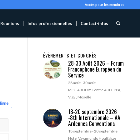
Accès pour les membres
Reunions
Infos professionnelles
Contact-infos
ÉVÈNEMENTS ET CONGRÈS
28-30 Août 2026 – Forum
Francophone Européen du
Service
28 août
-
30 août
MISE A JOUR: Centre ADDEPPA,
Vigy , Moselle
ligne
18-20 septembre 2026
-8th Internationale – AA
Ardennes Conventions
18 septembre
-
20 septembre
Hotel Vayamundo Houffalize