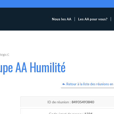
Nous les AA
Les AA pour vous?
Régis C
upe AA Humilité
Retour à la liste des réunions en 
ID de réunion :
84935493840
Code / mot de passe :
1234