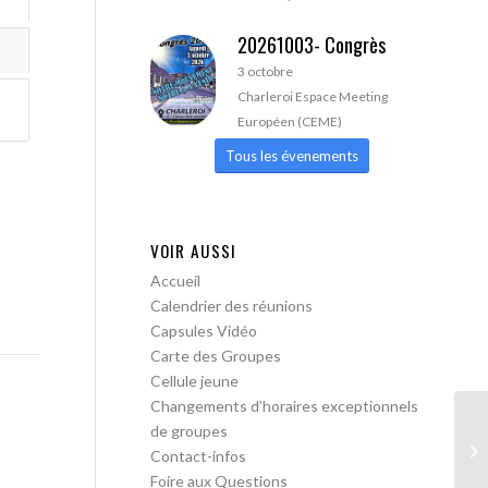
20261003- Congrès
3 octobre
Charleroi Espace Meeting
Européen (CEME)
Tous les évenements
VOIR AUSSI
Accueil
Calendrier des réunions
Capsules Vidéo
Carte des Groupes
Cellule jeune
Changements d’horaires exceptionnels
de groupes
AA
Contact-infos
Foire aux Questions