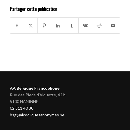
Partager cette publication
AA Belgique Francophone
Rue des Pieds d'Alouette, 42 b
5100 NANINNE
02 511 40 30
bsg@alcooliquesanonymes.be