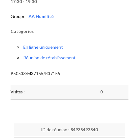
17:30 - 19:30
Groupe :
AA Humilité
Catégories
En ligne uniquement
Réunion de rétablissement
P50533/M37155/R37155
Visites :
0
ID de réunion :
84935493840