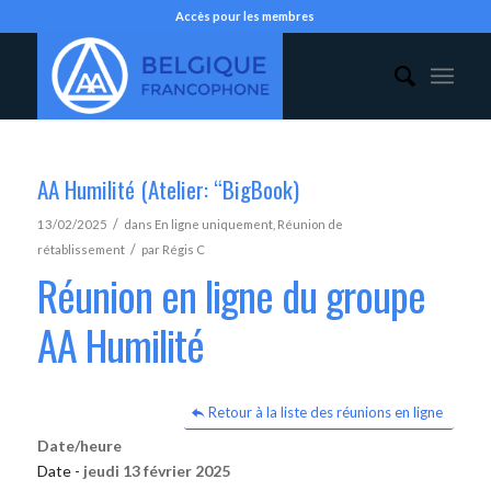
Accès pour les membres
AA Humilité (Atelier: “BigBook)
/
13/02/2025
dans
En ligne uniquement
,
Réunion de
/
rétablissement
par
Régis C
Réunion en ligne du groupe
AA Humilité
Retour à la liste des réunions en ligne
Date/heure
Date -
jeudi 13 février 2025