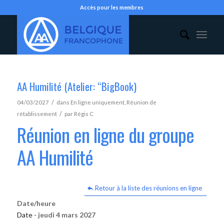
Accès pour les membres
AA Humilité (Atelier: “BigBook)
/
04/03/2027
dans
En ligne uniquement
,
Réunion de
/
rétablissement
par
Régis C
Réunion en ligne du groupe
AA Humilité
Retour à la liste des réunions en ligne
Date/heure
Date -
jeudi 4 mars 2027