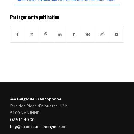
Partager cette publication
AA Belgique Francophone
Rue des Pieds d'Alouette, 42 b
5100 NANINNE
02 511 40 30
bsg@alcooliquesanonymes.be