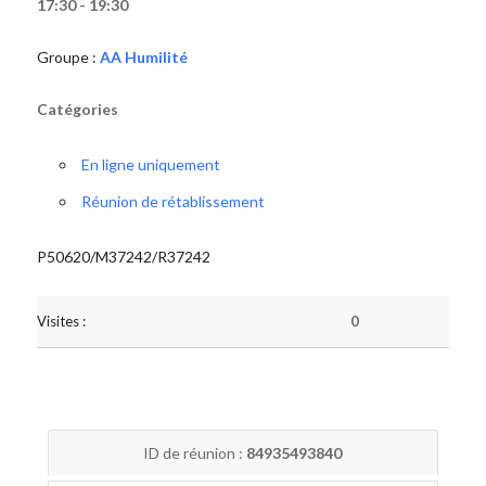
17:30 - 19:30
Groupe :
AA Humilité
Catégories
En ligne uniquement
Réunion de rétablissement
P50620/M37242/R37242
Visites :
0
ID de réunion :
84935493840