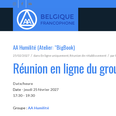
AA Humilité (Atelier: “BigBook)
/
/
25/02/2027
dans
En ligne uniquement
,
Réunion de rétablissement
par
Réunion en ligne du gro
Date/heure
Date -
jeudi 25 février 2027
17:30 - 19:30
Groupe :
AA Humilité