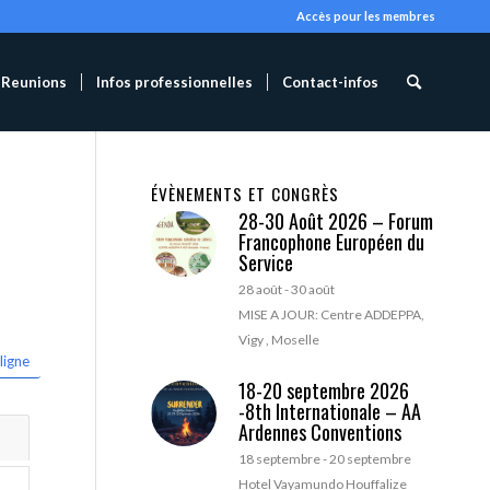
Accès pour les membres
Reunions
Infos professionnelles
Contact-infos
ÉVÈNEMENTS ET CONGRÈS
28-30 Août 2026 – Forum
Francophone Européen du
Service
28 août
-
30 août
MISE A JOUR: Centre ADDEPPA,
Vigy , Moselle
ligne
18-20 septembre 2026
-8th Internationale – AA
Ardennes Conventions
18 septembre
-
20 septembre
Hotel Vayamundo Houffalize