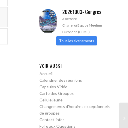
20261003- Congrès
3 octobre
Charleroi Espace Meeting
Européen (CEME)
Tous les évenements
VOIR AUSSI
Accueil
Calendrier des réunions
Capsules Vidéo
Carte des Groupes
Cellule jeune
Changements d’horaires exceptionnels
de groupes
AA
Contact-infos
Foire aux Questions