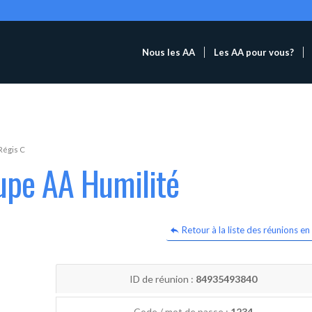
Nous les AA
Les AA pour vous?
Régis C
upe AA Humilité
Retour à la liste des réunions en 
ID de réunion :
84935493840
Code / mot de passe :
1234