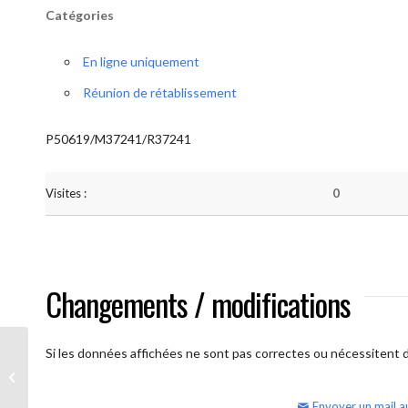
Catégories
En ligne uniquement
Réunion de rétablissement
P50619/M37241/R37241
Visites :
0
Changements / modifications
Si les données affichées ne sont pas correctes ou nécessitent d'
AA Humilité (Atelier: “BigBook)
Envoyer un mail a