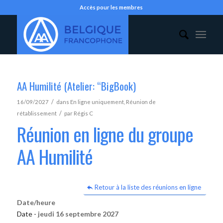
Accès pour les membres
AA Humilité (Atelier: “BigBook)
/
16/09/2027
dans
En ligne uniquement
,
Réunion de
/
rétablissement
par
Régis C
Réunion en ligne du groupe
AA Humilité
Retour à la liste des réunions en ligne
Date/heure
Date -
jeudi 16 septembre 2027