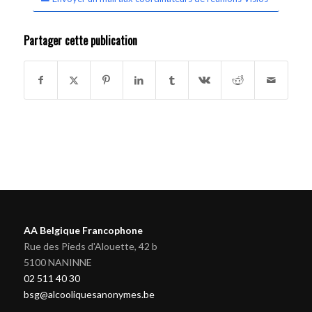
Partager cette publication
AA Belgique Francophone
Rue des Pieds d'Alouette, 42 b
5100 NANINNE
02 511 40 30
bsg@alcooliquesanonymes.be