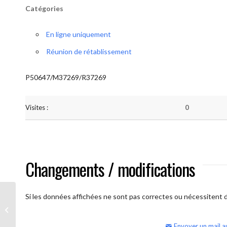
Catégories
En ligne uniquement
Réunion de rétablissement
P50647/M37269/R37269
Visites :
0
Changements / modifications
Si les données affichées ne sont pas correctes ou nécessitent d'
AA Humilité (Atelier: “BigBook)
Envoyer un mail a