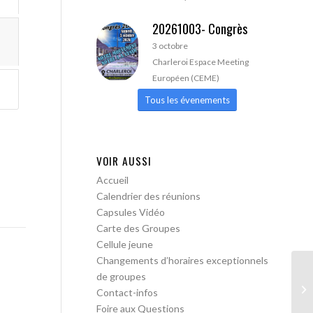
20261003- Congrès
3 octobre
Charleroi Espace Meeting
Européen (CEME)
Tous les évenements
VOIR AUSSI
Accueil
Calendrier des réunions
Capsules Vidéo
Carte des Groupes
Cellule jeune
Changements d’horaires exceptionnels
de groupes
AA
Contact-infos
Foire aux Questions