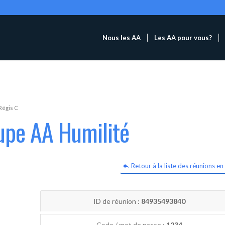
Nous les AA
Les AA pour vous?
Régis C
upe AA Humilité
Retour à la liste des réunions en 
ID de réunion :
84935493840
Code / mot de passe :
1234