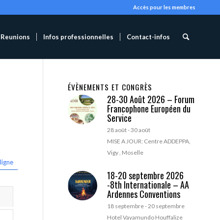
Accès pour les membres
Reunions
Infos professionnelles
Contact-infos
ÉVÈNEMENTS ET CONGRÈS
28-30 Août 2026 – Forum
Francophone Européen du
Service
28 août
-
30 août
MISE A JOUR: Centre ADDEPPA,
Vigy , Moselle
ligne
18-20 septembre 2026
-8th Internationale – AA
Ardennes Conventions
18 septembre
-
20 septembre
Hotel Vayamundo Houffalize