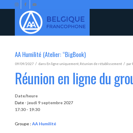
AA Humilité (Atelier: “BigBook)
/
/
09/09/2027
dans
En ligne uniquement
,
Réunion de rétablissement
par
Réunion en ligne du gro
Date/heure
Date -
jeudi 9 septembre 2027
17:30 - 19:30
Groupe :
AA Humilité