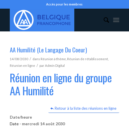
Accès pour les membres
AA Humilité (Le Langage Du Coeur)
/
14/08/2030
dans
Réunion à thème
,
Réunion de rétablissement
,
/
Réunion en ligne
par
Admin Digital
Réunion en ligne du groupe
AA Humilité
Retour à la liste des réunions en ligne
Date/heure
Date -
mercredi 14 août 2030