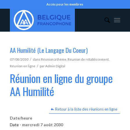
Accès pour les membres
AA Humilité (Le Langage Du Coeur)
/
07/08/2030
dans
Réunion à thème
,
Réunion de rétablissement
,
/
Réunion en ligne
par
Admin Digital
Réunion en ligne du groupe
AA Humilité
Retour à la liste des réunions en ligne
Date/heure
Date -
mercredi 7 août 2030