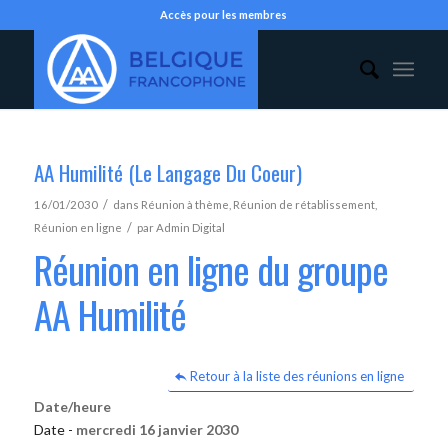
Accès pour les membres
AA Humilité (Le Langage Du Coeur)
/
16/01/2030
dans
Réunion à thème
,
Réunion de rétablissement
,
/
Réunion en ligne
par
Admin Digital
Réunion en ligne du groupe
AA Humilité
Retour à la liste des réunions en ligne
Date/heure
Date -
mercredi 16 janvier 2030