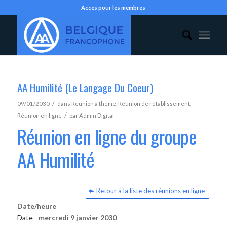
Accès pour les membres
AA Humilité (Le Langage Du Coeur)
/
09/01/2030
dans
Réunion à thème
,
Réunion de rétablissement
,
/
Réunion en ligne
par
Admin Digital
Réunion en ligne du groupe
AA Humilité
Retour à la liste des réunions en ligne
Date/heure
Date -
mercredi 9 janvier 2030