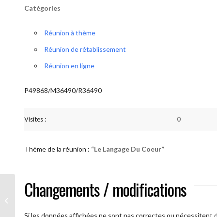
Catégories
Réunion à thème
Réunion de rétablissement
Réunion en ligne
P49868/M36490/R36490
Visites :
0
Thème de la réunion :
“Le Langage Du Coeur”
Changements / modifications
AA Humilité (Le Langage Du Coeur)
Si les données affichées ne sont pas correctes ou nécessitent d'