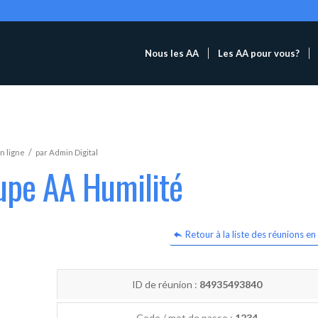
Nous les AA
Les AA pour vous?
/
n ligne
par
Admin Digital
upe AA Humilité
Retour à la liste des réunions en 
ID de réunion :
84935493840
Code / mot de passe :
1234