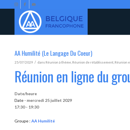
AA Humilité (Le Langage Du Coeur)
/
25/07/2029
dans
Réunion à thème
,
Réunion de rétablissement
,
Réunion e
Réunion en ligne du gro
Date/heure
Date -
mercredi 25 juillet 2029
17:30 - 19:30
Groupe :
AA Humilité