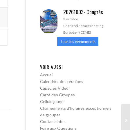
20261003- Congrès
3 octobre
Charleroi Espace Meeting
Européen (CEME)
Tous les évenements
VOIR AUSSI
Accueil
Calendrier des réunions
Capsules Vidéo
Carte des Groupes
Cellule jeune
Changements d’horaires exceptionnels
de groupes
AA
Contact-infos
Foire aux Questions