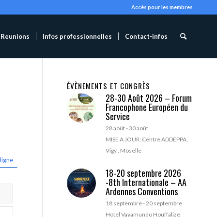
Accès pour les membres
Reunions
Infos professionnelles
Contact-infos
ÉVÈNEMENTS ET CONGRÈS
28-30 Août 2026 – Forum
Francophone Européen du
Service
28 août
-
30 août
MISE A JOUR: Centre ADDEPPA,
Vigy , Moselle
ligne
18-20 septembre 2026
-8th Internationale – AA
Ardennes Conventions
18 septembre
-
20 septembre
Hotel Vayamundo Houffalize