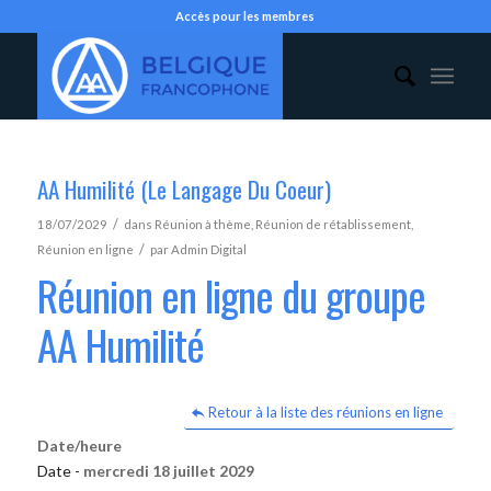
Accès pour les membres
AA Humilité (Le Langage Du Coeur)
/
18/07/2029
dans
Réunion à thème
,
Réunion de rétablissement
,
/
Réunion en ligne
par
Admin Digital
Réunion en ligne du groupe
AA Humilité
Retour à la liste des réunions en ligne
Date/heure
Date -
mercredi 18 juillet 2029