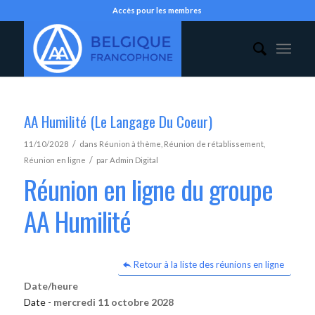
Accès pour les membres
AA Humilité (Le Langage Du Coeur)
/
11/10/2028
dans
Réunion à thème
,
Réunion de rétablissement
,
/
Réunion en ligne
par
Admin Digital
Réunion en ligne du groupe
AA Humilité
Retour à la liste des réunions en ligne
Date/heure
Date -
mercredi 11 octobre 2028