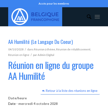
Accès pour les membres
AA Humilité (Le Langage Du Coeur)
/
04/10/2028
dans
Réunion à thème
,
Réunion de rétablissement
,
/
Réunion en ligne
par
Admin Digital
Réunion en ligne du groupe
AA Humilité
Retour à la liste des réunions en ligne
Date/heure
Date -
mercredi 4 octobre 2028