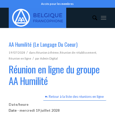
Accès pour les membres
AA Humilité (Le Langage Du Coeur)
/
19/07/2028
dans
Réunion à thème
,
Réunion de rétablissement
,
/
Réunion en ligne
par
Admin Digital
Réunion en ligne du groupe
AA Humilité
Retour à la liste des réunions en ligne
Date/heure
Date -
mercredi 19 juillet 2028