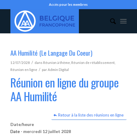
Accès pour les membres
AA Humilité (Le Langage Du Coeur)
/
12/07/2028
dans
Réunion à thème
,
Réunion de rétablissement
,
/
Réunion en ligne
par
Admin Digital
Réunion en ligne du groupe
AA Humilité
Retour à la liste des réunions en ligne
Date/heure
Date -
mercredi 12 juillet 2028