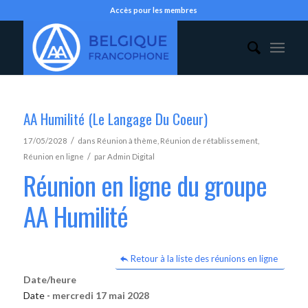
Accès pour les membres
AA Humilité (Le Langage Du Coeur)
/
17/05/2028
dans
Réunion à thème
,
Réunion de rétablissement
,
/
Réunion en ligne
par
Admin Digital
Réunion en ligne du groupe
AA Humilité
Retour à la liste des réunions en ligne
Date/heure
Date -
mercredi 17 mai 2028