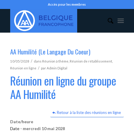
Accès pour les membres
AA Humilité (Le Langage Du Coeur)
/
10/05/2028
dans
Réunion à thème
,
Réunion de rétablissement
,
/
Réunion en ligne
par
Admin Digital
Réunion en ligne du groupe
AA Humilité
Retour à la liste des réunions en ligne
Date/heure
Date -
mercredi 10 mai 2028