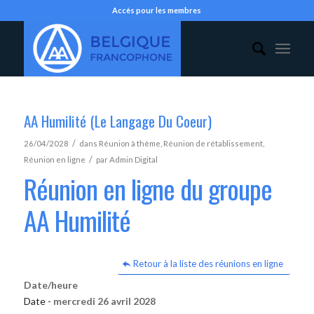
Accès pour les membres
AA Humilité (Le Langage Du Coeur)
/
26/04/2028
dans
Réunion à thème
,
Réunion de rétablissement
,
/
Réunion en ligne
par
Admin Digital
Réunion en ligne du groupe
AA Humilité
Retour à la liste des réunions en ligne
Date/heure
Date -
mercredi 26 avril 2028