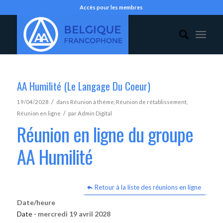
Accès pour les membres
AA Humilité (Le Langage Du Coeur)
/
19/04/2028
dans
Réunion à thème
,
Réunion de rétablissement
,
/
Réunion en ligne
par
Admin Digital
Réunion en ligne du groupe
AA Humilité
Retour à la liste des réunions en ligne
Date/heure
Date -
mercredi 19 avril 2028