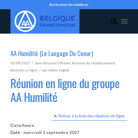
Accès pour les membres
AA Humilité (Le Langage Du Coeur)
/
01/09/2027
dans
Réunion à thème
,
Réunion de rétablissement
,
/
Réunion en ligne
par
Admin Digital
Réunion en ligne du groupe
AA Humilité
Retour à la liste des réunions en ligne
Date/heure
Date -
mercredi 1 septembre 2027