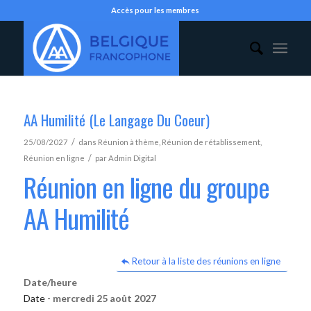
Accès pour les membres
AA Humilité (Le Langage Du Coeur)
/
25/08/2027
dans
Réunion à thème
,
Réunion de rétablissement
,
/
Réunion en ligne
par
Admin Digital
Réunion en ligne du groupe
AA Humilité
Retour à la liste des réunions en ligne
Date/heure
Date -
mercredi 25 août 2027