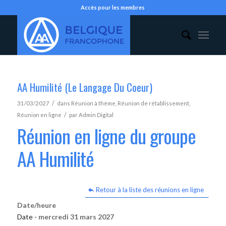
Accès pour les membres
AA Humilité (Le Langage Du Coeur)
/
31/03/2027
dans
Réunion à thème
,
Réunion de rétablissement
,
/
Réunion en ligne
par
Admin Digital
Réunion en ligne du groupe
AA Humilité
Retour à la liste des réunions en ligne
Date/heure
Date -
mercredi 31 mars 2027