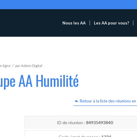
Nous les AA
Les AA pour vous?
/
n ligne
par
Admin Digital
upe AA Humilité
Retour à la liste des réunions en 
ID de réunion :
84935493840
Code / mot de passe :
1234