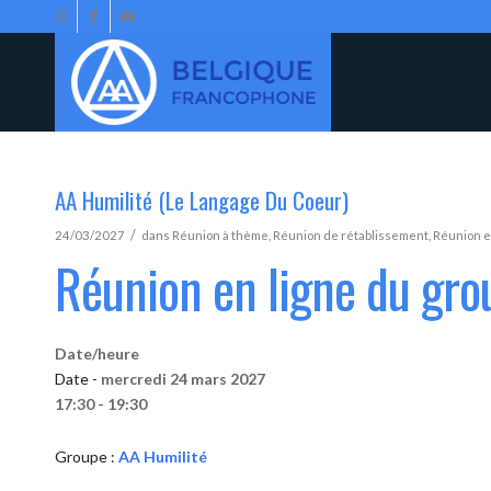
AA Humilité (Le Langage Du Coeur)
/
24/03/2027
dans
Réunion à thème
,
Réunion de rétablissement
,
Réunion e
Réunion en ligne du gro
Date/heure
Date -
mercredi 24 mars 2027
17:30 - 19:30
Groupe :
AA Humilité