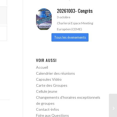
20261003- Congrès
3 octobre
Charleroi Espace Meeting
Européen (CEME)
Tous les évenements
VOIR AUSSI
Accueil
Calendrier des réunions
Capsules Vidéo
Carte des Groupes
Cellule jeune
Changements d’horaires exceptionnels
de groupes
AA
Contact-infos
Foire aux Questions