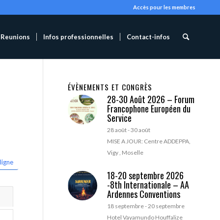
Accès pour les membres
Reunions
Infos professionnelles
Contact-infos
ÉVÈNEMENTS ET CONGRÈS
28-30 Août 2026 – Forum
Francophone Européen du
Service
28 août
-
30 août
MISE A JOUR: Centre ADDEPPA,
Vigy , Moselle
ligne
18-20 septembre 2026
-8th Internationale – AA
Ardennes Conventions
18 septembre
-
20 septembre
Hotel Vayamundo Houffalize