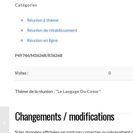
Catégories
Réunion à thème
Réunion de rétablissement
Réunion en ligne
P49746/M36368/R36368
Visites :
0
Thème de la réunion :
“Le Langage Du Coeur”
Changements / modifications
AA Humilité (Le Langage Du Coeur)
Si les données affichées ne sont pas correctes ou nécessitent d'