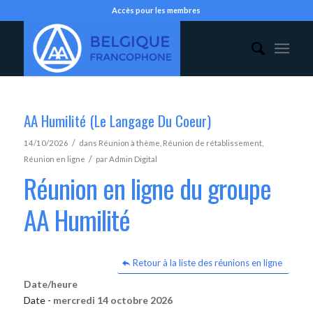
Accès pour les membres
AA Humilité (Le Langage Du Coeur)
/
14/10/2026
dans
Réunion à thème
,
Réunion de rétablissement
,
/
Réunion en ligne
par
Admin Digital
Réunion en ligne du groupe
AA Humilité
Retour à la liste des réunions en ligne
Date/heure
Date -
mercredi 14 octobre 2026