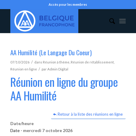
Accès pour les membres
AA Humilité (Le Langage Du Coeur)
/
07/10/2026
dans
Réunion à thème
,
Réunion de rétablissement
,
/
Réunion en ligne
par
Admin Digital
Réunion en ligne du groupe
AA Humilité
Retour à la liste des réunions en ligne
Date/heure
Date -
mercredi 7 octobre 2026