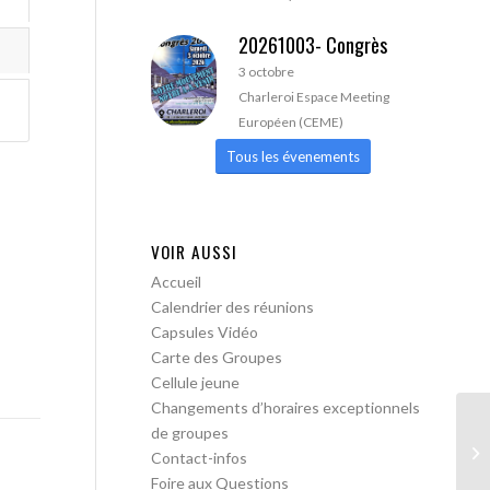
20261003- Congrès
3 octobre
Charleroi Espace Meeting
Européen (CEME)
Tous les évenements
VOIR AUSSI
Accueil
Calendrier des réunions
Capsules Vidéo
Carte des Groupes
Cellule jeune
Changements d’horaires exceptionnels
de groupes
AA
Contact-infos
Foire aux Questions