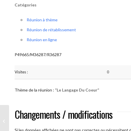
Catégories
Réunion à thème
Réunion de rétablissement
Réunion en ligne
P49665/M36287/R36287
Visites :
0
Thème de la réunion :
“Le Langage Du Coeur”
Changements / modifications
AA Humilité (Le Langage Du Coeur)
Si les données affichées ne sont pas correctes ou nécessitent d'