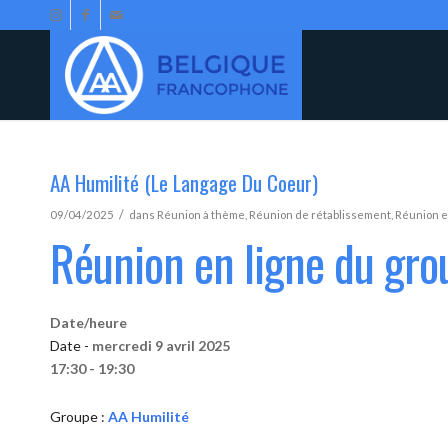
AA Humilité (Le Langage Du Coeur)
/
09/04/2025
dans
Réunion à thème
,
Réunion de rétablissement
,
Réunion e
Réunion en ligne du gro
Date/heure
Date -
mercredi 9 avril 2025
17:30 - 19:30
Groupe :
AA Humilité