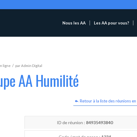
Nous les AA
Les AA pour vous?
/
n ligne
par
Admin Digital
upe AA Humilité
Retour à la liste des réunions en 
ID de réunion :
84935493840
Code / mot de passe :
1234