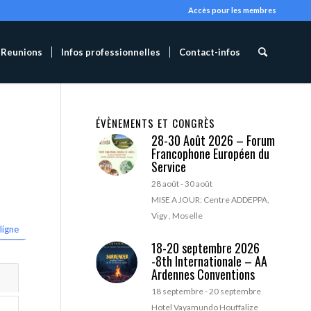
Accès pour les membres
Reunions
Infos professionnelles
Contact-infos
ÉVÈNEMENTS ET CONGRÈS
28-30 Août 2026 – Forum
Francophone Européen du
Service
28 août
-
30 août
MISE A JOUR: Centre ADDEPPA,
Vigy , Moselle
ligne
18-20 septembre 2026
-8th Internationale – AA
Ardennes Conventions
18 septembre
-
20 septembre
Hotel Vayamundo Houffalize