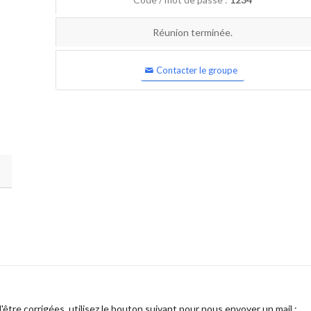
Réunion terminée.
Contacter le groupe
être corrigées, utilisez le bouton suivant pour nous envoyer un mail :