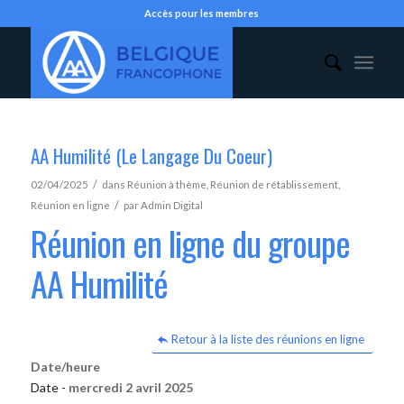
Accès pour les membres
AA Humilité (Le Langage Du Coeur)
/
02/04/2025
dans
Réunion à thème
,
Réunion de rétablissement
,
/
Réunion en ligne
par
Admin Digital
Réunion en ligne du groupe
AA Humilité
Retour à la liste des réunions en ligne
Date/heure
Date -
mercredi 2 avril 2025