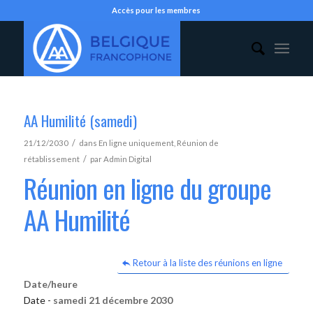
Accès pour les membres
AA Humilité (samedi)
/
21/12/2030
dans
En ligne uniquement
,
Réunion de
/
rétablissement
par
Admin Digital
Réunion en ligne du groupe
AA Humilité
Retour à la liste des réunions en ligne
Date/heure
Date -
samedi 21 décembre 2030