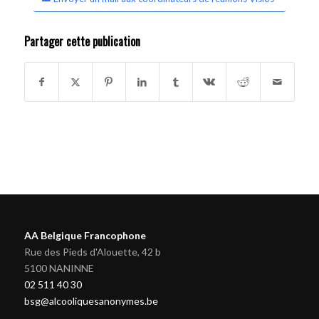
Partager cette publication
AA Belgique Francophone
Rue des Pieds d'Alouette, 42 b
5100 NANINNE
02 511 40 30
bsg@alcooliquesanonymes.be