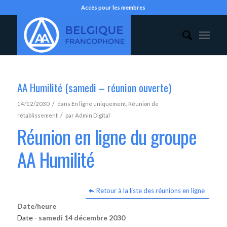
Accès pour les membres
AA Humilité (samedi – réunion ouverte)
/
14/12/2030
dans
En ligne uniquement
,
Réunion de
/
rétablissement
par
Admin Digital
Réunion en ligne du groupe
AA Humilité
Retour à la liste des réunions en ligne
Date/heure
Date -
samedi 14 décembre 2030