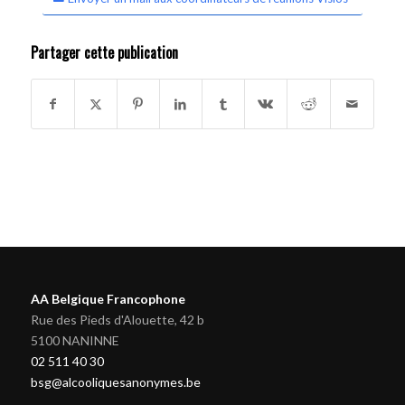
Partager cette publication
AA Belgique Francophone
Rue des Pieds d'Alouette, 42 b
5100 NANINNE
02 511 40 30
bsg@alcooliquesanonymes.be