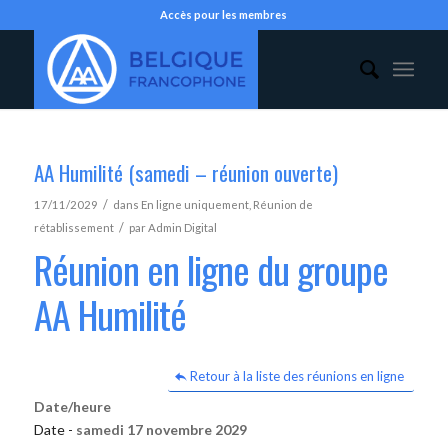
Accès pour les membres
AA Humilité (samedi – réunion ouverte)
/
17/11/2029
dans
En ligne uniquement
,
Réunion de
/
rétablissement
par
Admin Digital
Réunion en ligne du groupe
AA Humilité
Retour à la liste des réunions en ligne
Date/heure
Date -
samedi 17 novembre 2029