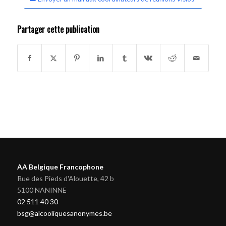
Partager cette publication
AA Belgique Francophone
Rue des Pieds d'Alouette, 42 b
5100 NANINNE
02 511 40 30
bsg@alcooliquesanonymes.be