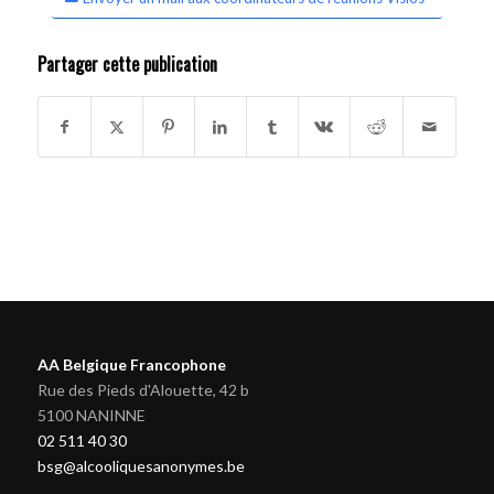
Partager cette publication
AA Belgique Francophone
Rue des Pieds d'Alouette, 42 b
5100 NANINNE
02 511 40 30
bsg@alcooliquesanonymes.be