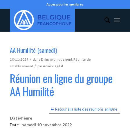
Accès pour les membres
AA Humilité (samedi)
/
10/11/2029
dans
En ligne uniquement
,
Réunion de
/
rétablissement
par
Admin Digital
Réunion en ligne du groupe
AA Humilité
Retour à la liste des réunions en ligne
Date/heure
Date -
samedi 10 novembre 2029