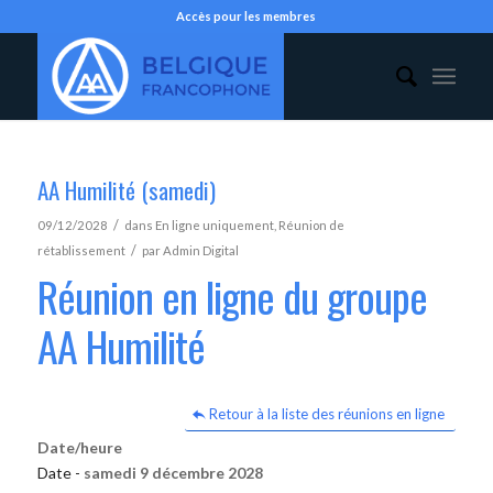
Accès pour les membres
AA Humilité (samedi)
/
09/12/2028
dans
En ligne uniquement
,
Réunion de
/
rétablissement
par
Admin Digital
Réunion en ligne du groupe
AA Humilité
Retour à la liste des réunions en ligne
Date/heure
Date -
samedi 9 décembre 2028