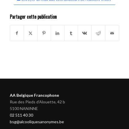
Partager cette publication
AA Belgique Francophone
Rue des Pieds d'Alouette, 42 b
5100 NANINNE
02 511 40 30
bsg@alcooliquesanonymes.be