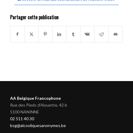
Partager cette publication
AA Belgique Francophone
Rue des Pieds d'Alouette, 42 b
5100 NANINNE
02 511 40 30
bsg@alcooliquesanonymes.be