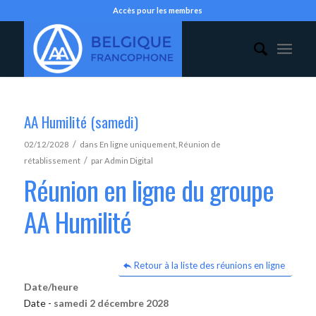
Accès pour les membres
AA Humilité (samedi)
/
02/12/2028
dans
En ligne uniquement
,
Réunion de
/
rétablissement
par
Admin Digital
Réunion en ligne du groupe
AA Humilité
Retour à la liste des réunions en ligne
Date/heure
Date -
samedi 2 décembre 2028