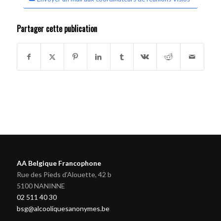
Partager cette publication
AA Belgique Francophone
Rue des Pieds d'Alouette, 42 b
5100 NANINNE
02 511 40 30
bsg@alcooliquesanonymes.be