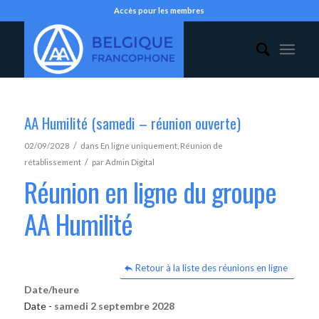
Accès pour les membres
AA Humilité (samedi – réunion ouverte)
/
02/09/2028
dans
En ligne uniquement
,
Réunion de
/
rétablissement
par
Admin Digital
Réunion en ligne du groupe
AA Humilité
Retour à la liste des réunions en ligne
Date/heure
Date -
samedi 2 septembre 2028