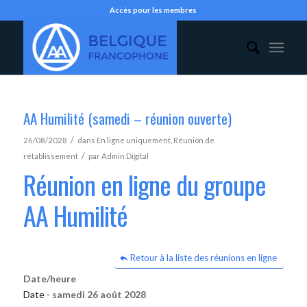
Accès pour les membres
AA Humilité (samedi – réunion ouverte)
/
26/08/2028
dans
En ligne uniquement
,
Réunion de
/
rétablissement
par
Admin Digital
Réunion en ligne du groupe
AA Humilité
Retour à la liste des réunions en ligne
Date/heure
Date -
samedi 26 août 2028