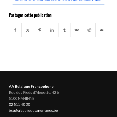
Partager cette publication
AA Belgique Francophone
Rue des Pieds d'Alouette, 42 b
5100 NANINNE
02 511 40 30
bsg@alcooliquesanonymes.be