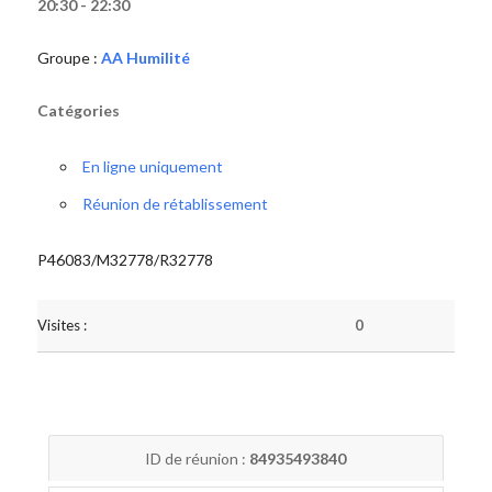
20:30 - 22:30
Groupe :
AA Humilité
Catégories
En ligne uniquement
Réunion de rétablissement
P46083/M32778/R32778
Visites :
0
ID de réunion :
84935493840