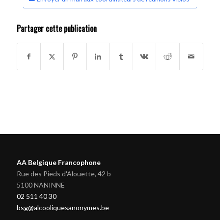
Partager cette publication
AA Belgique Francophone
Rue des Pieds d'Alouette, 42 b
5100 NANINNE
02 511 40 30
bsg@alcooliquesanonymes.be