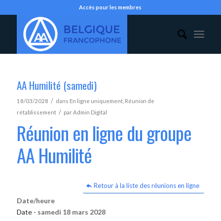
Accès pour les membres
AA Humilité (samedi)
/
18/03/2028
dans
En ligne uniquement
,
Réunion de
/
rétablissement
par
Admin Digital
Réunion en ligne du groupe
AA Humilité
Retour à la liste des réunions en ligne
Date/heure
Date -
samedi 18 mars 2028