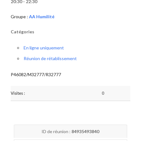
20:30 - 22:30
Groupe :
AA Humilité
Catégories
En ligne uniquement
Réunion de rétablissement
P46082/M32777/R32777
Visites :
0
ID de réunion :
84935493840