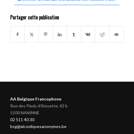
Partager cette publication
AA Belgique Francophone
Rue des Pieds d'Alouette, 42 b
5100 NANINNE
02 511 40 30
bsg@alcooliquesanonymes.be