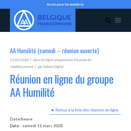
Accès pour les membres
AA Humilité (samedi – réunion ouverte)
/
11/03/2028
dans
En ligne uniquement
,
Réunion de
/
rétablissement
par
Admin Digital
Réunion en ligne du groupe
AA Humilité
Retour à la liste des réunions en ligne
Date/heure
Date -
samedi 11 mars 2028