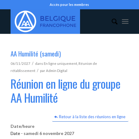
Accès pour les membres
AA Humilité (samedi)
/
06/11/2027
dans
En ligne uniquement
,
Réunion de
/
rétablissement
par
Admin Digital
Réunion en ligne du groupe
AA Humilité
Retour à la liste des réunions en ligne
Date/heure
Date -
samedi 6 novembre 2027