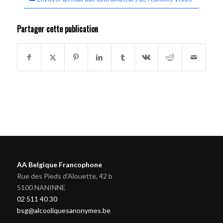
Partager cette publication
AA Belgique Francophone
Rue des Pieds d'Alouette, 42 b
5100 NANINNE
02 511 40 30
bsg@alcooliquesanonymes.be