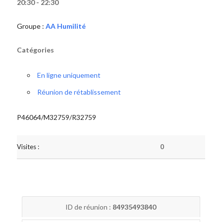
20:30 - 22:30
Groupe :
AA Humilité
Catégories
En ligne uniquement
Réunion de rétablissement
P46064/M32759/R32759
Visites :
0
ID de réunion :
84935493840