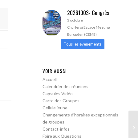
20261003- Congrès
3 octobre
Charleroi Espace Meeting
Européen (CEME)
Tous les évenements
VOIR AUSSI
Accueil
Calendrier des réunions
Capsules Vidéo
Carte des Groupes
Cellule jeune
Changements d’horaires exceptionnels
de groupes
AA
Contact-infos
Foire aux Questions