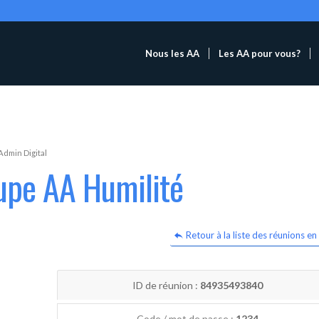
Nous les AA
Les AA pour vous?
Admin Digital
upe AA Humilité
Retour à la liste des réunions en 
ID de réunion :
84935493840
Code / mot de passe :
1234