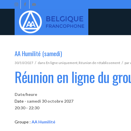
AA Humilité (samedi)
/
/
30/10/2027
dans
En ligne uniquement
,
Réunion de rétablissement
par
Réunion en ligne du gro
Date/heure
Date -
samedi 30 octobre 2027
20:30 - 22:30
Groupe :
AA Humilité