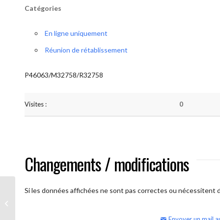
Catégories
En ligne uniquement
Réunion de rétablissement
P46063/M32758/R32758
Visites :
0
Changements / modifications
Si les données affichées ne sont pas correctes ou nécessitent d'
AA Humilité (samedi)
Envoyer un mail a