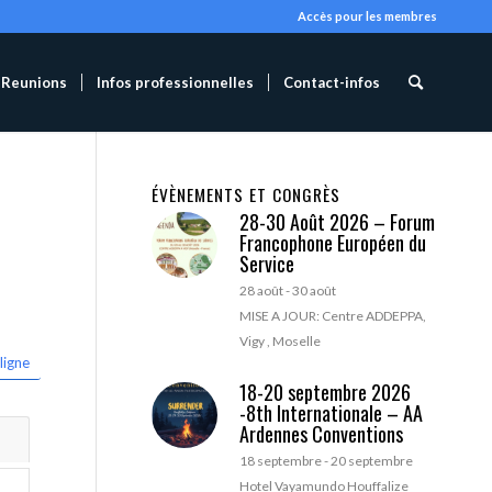
Accès pour les membres
Reunions
Infos professionnelles
Contact-infos
ÉVÈNEMENTS ET CONGRÈS
28-30 Août 2026 – Forum
Francophone Européen du
Service
28 août
-
30 août
MISE A JOUR: Centre ADDEPPA,
Vigy , Moselle
ligne
18-20 septembre 2026
-8th Internationale – AA
Ardennes Conventions
18 septembre
-
20 septembre
Hotel Vayamundo Houffalize