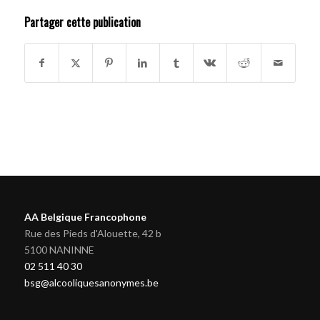
Partager cette publication
AA Belgique Francophone
Rue des Pieds d'Alouette, 42 b
5100 NANINNE
02 511 40 30
bsg@alcooliquesanonymes.be