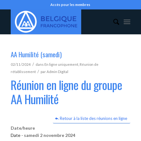
Accès pour les membres
AA Humilité (samedi)
/
02/11/2024
dans
En ligne uniquement
,
Réunion de
/
rétablissement
par
Admin Digital
Réunion en ligne du groupe
AA Humilité
Retour à la liste des réunions en ligne
Date/heure
Date -
samedi 2 novembre 2024