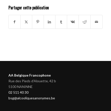
Partager cette publication
AA Belgique Francophone
Rue des Pieds d'Alouette, 42 b
5100 NANINNE
02 511 40 30
bsg@alcooliquesanonymes.be