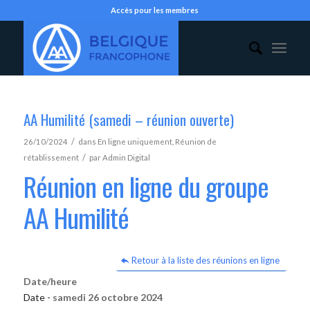
Accès pour les membres
AA Humilité (samedi – réunion ouverte)
/
26/10/2024
dans
En ligne uniquement
,
Réunion de
/
rétablissement
par
Admin Digital
Réunion en ligne du groupe
AA Humilité
Retour à la liste des réunions en ligne
Date/heure
Date -
samedi 26 octobre 2024