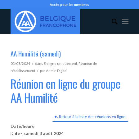
Accès pour les membres
AA Humilité (samedi)
/
03/08/2024
dans
En ligne uniquement
,
Réunion de
/
rétablissement
par
Admin Digital
Réunion en ligne du groupe
AA Humilité
Retour à la liste des réunions en ligne
Date/heure
Date -
samedi 3 août 2024