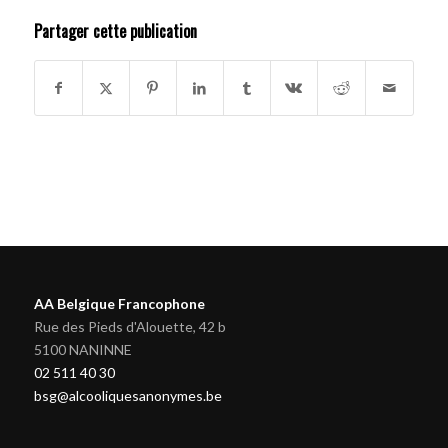
Partager cette publication
AA Belgique Francophone
Rue des Pieds d'Alouette, 42 b
5100 NANINNE
02 511 40 30
bsg@alcooliquesanonymes.be