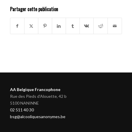
Partager cette publication
AA Belgique Francophone
Rue des Pieds d'Alouette, 42 b
5100 NANINNE
02 511 40 30
bsg@alcooliquesanonymes.be