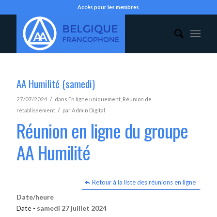
Accès pour les membres
AA Humilité (samedi)
/
27/07/2024
dans
En ligne uniquement
,
Réunion de
/
rétablissement
par
Admin Digital
Réunion en ligne du groupe
AA Humilité
Retour à la liste des réunions en ligne
Date/heure
Date -
samedi 27 juillet 2024