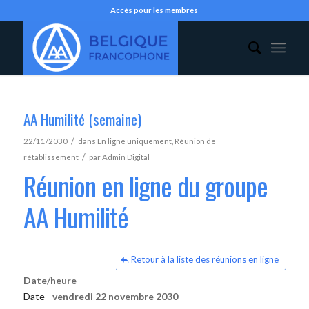
Accès pour les membres
AA Humilité (semaine)
/
22/11/2030
dans
En ligne uniquement
,
Réunion de
/
rétablissement
par
Admin Digital
Réunion en ligne du groupe
AA Humilité
Retour à la liste des réunions en ligne
Date/heure
Date -
vendredi 22 novembre 2030