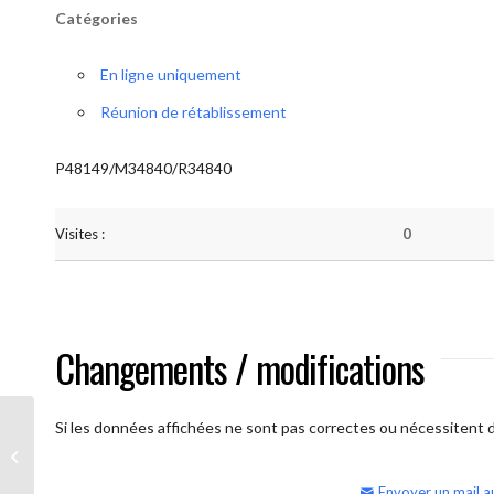
Catégories
En ligne uniquement
Réunion de rétablissement
P48149/M34840/R34840
Visites :
0
Changements / modifications
Si les données affichées ne sont pas correctes ou nécessitent d'
AA Humilité (semaine)
Envoyer un mail a