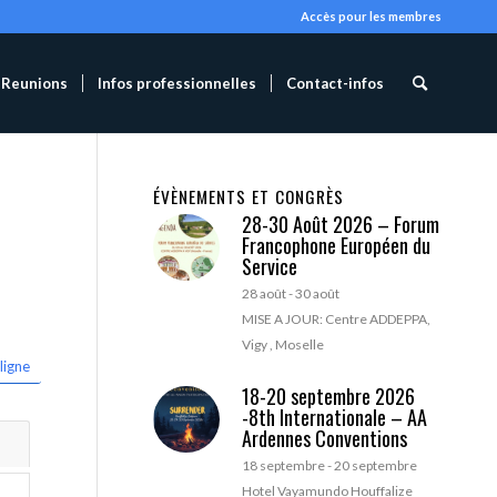
Accès pour les membres
Reunions
Infos professionnelles
Contact-infos
ÉVÈNEMENTS ET CONGRÈS
28-30 Août 2026 – Forum
Francophone Européen du
Service
28 août
-
30 août
MISE A JOUR: Centre ADDEPPA,
Vigy , Moselle
ligne
18-20 septembre 2026
-8th Internationale – AA
Ardennes Conventions
18 septembre
-
20 septembre
Hotel Vayamundo Houffalize