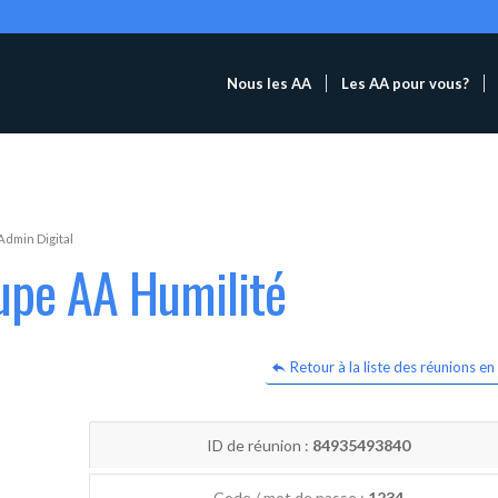
Nous les AA
Les AA pour vous?
Admin Digital
upe AA Humilité
Retour à la liste des réunions en 
ID de réunion :
84935493840
Code / mot de passe :
1234