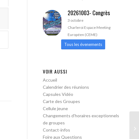
20261003- Congrès
3 octobre
Charleroi Espace Meeting
Européen (CEME)
Tous les évenements
VOIR AUSSI
Accueil
Calendrier des réunions
Capsules Vidéo
Carte des Groupes
Cellule jeune
Changements d’horaires exceptionnels
de groupes
AA
Contact-infos
Foire aux Questions