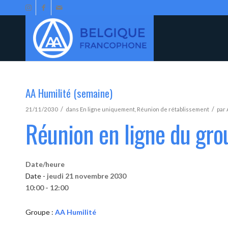
AA Humilité (semaine)
/
/
21/11/2030
dans
En ligne uniquement
,
Réunion de rétablissement
par
Réunion en ligne du gro
Date/heure
Date -
jeudi 21 novembre 2030
10:00 - 12:00
Groupe :
AA Humilité