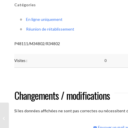
Catégories
En ligne uniquement
Réunion de rétablissement
P48111/M34802/R34802
Visites :
0
Changements / modifications
Si les données affichées ne sont pas correctes ou nécessitent d'
AA Humilité (semaine)
Envoyer un mail a