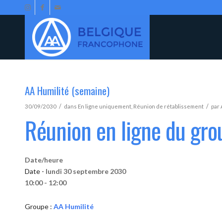
AA Humilité (semaine)
/
/
30/09/2030
dans
En ligne uniquement
,
Réunion de rétablissement
par
Réunion en ligne du gro
Date/heure
Date -
lundi 30 septembre 2030
10:00 - 12:00
Groupe :
AA Humilité