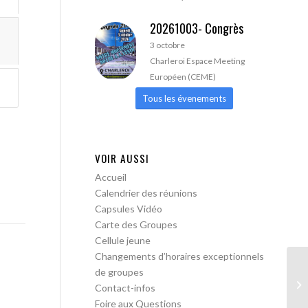
20261003- Congrès
3 octobre
Charleroi Espace Meeting
Européen (CEME)
Tous les évenements
VOIR AUSSI
Accueil
Calendrier des réunions
Capsules Vidéo
Carte des Groupes
Cellule jeune
Changements d’horaires exceptionnels
de groupes
AA
Contact-infos
Foire aux Questions