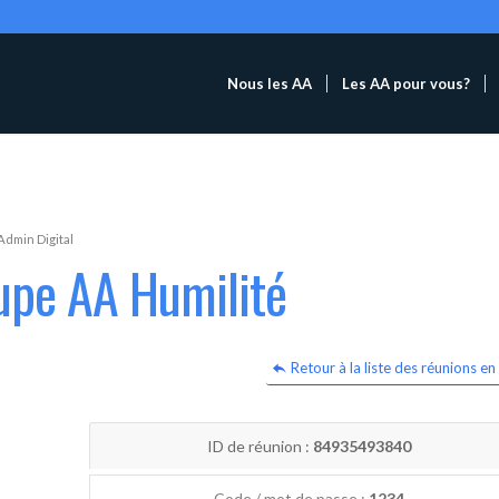
Nous les AA
Les AA pour vous?
Admin Digital
upe AA Humilité
Retour à la liste des réunions en 
ID de réunion :
84935493840
Code / mot de passe :
1234