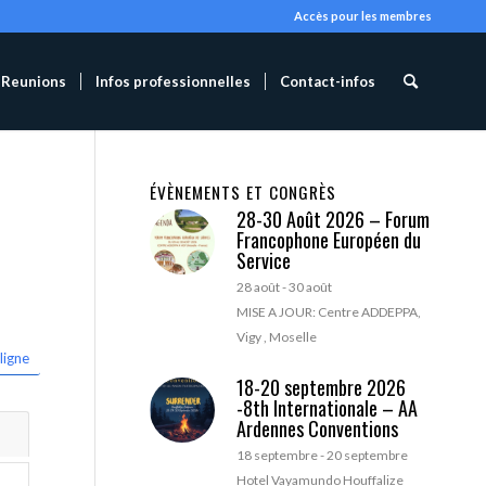
Accès pour les membres
Reunions
Infos professionnelles
Contact-infos
ÉVÈNEMENTS ET CONGRÈS
28-30 Août 2026 – Forum
Francophone Européen du
Service
28 août
-
30 août
MISE A JOUR: Centre ADDEPPA,
Vigy , Moselle
ligne
18-20 septembre 2026
-8th Internationale – AA
Ardennes Conventions
18 septembre
-
20 septembre
Hotel Vayamundo Houffalize