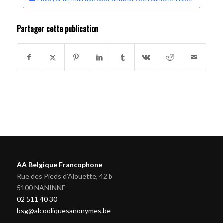
Partager cette publication
AA Belgique Francophone
Rue des Pieds d'Alouette, 42 b
5100 NANINNE
02 511 40 30
bsg@alcooliquesanonymes.be