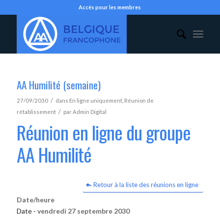
Accès pour les membres
AA Humilité (semaine)
/
27/09/2030
dans
En ligne uniquement
,
Réunion de
/
rétablissement
par
Admin Digital
Réunion en ligne du groupe
AA Humilité
Retour à la liste des réunions en ligne
Date/heure
Date -
vendredi 27 septembre 2030